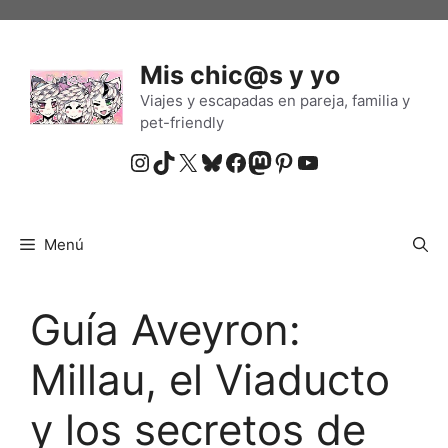
Saltar
al
contenido
Mis chic@s y yo
Viajes y escapadas en pareja, familia y
pet-friendly
Instagram
TikTok
X
Bluesky
Facebook
Mastodon
Pinterest
YouTube
Menú
Guía Aveyron:
Millau, el Viaducto
y los secretos de